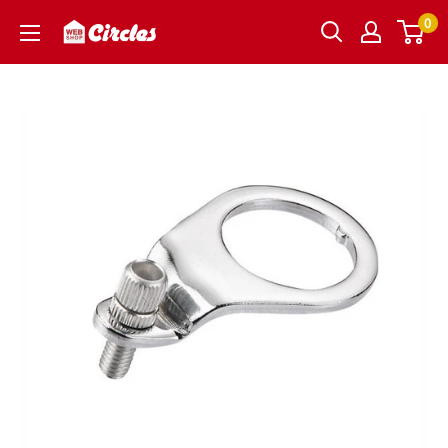
Skip
0
Circles
to
｜
content
サ
ー
ク
ル
ズ