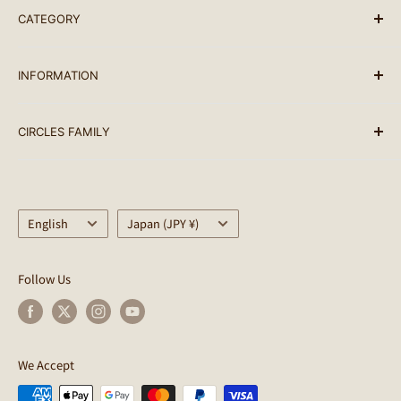
います。）
CATEGORY
名古屋市内に限りメッセンジャー配送をご利用いただけま
BRAND LIST
す。(完成車、フレームセットは除く)
INFORMATION
ALL PRODUCTS
臨時休業日を除く、月曜から日曜まで毎日発送していま
BIKES
SEARCH
す。
CIRCLES FAMILY
PARTS
terms of service
配送可能な地域：日本全国・世界各国
ACCESSORY
Notation based on the Specified Commercial
Circles
Transactions Law
クレジットカードの処理状況により、予定より配送が遅れ
BAG
CULTURE CLUB
る場合がございますのでご了承ください。 尚、配達日時
Privacy Policy
Language
Helmet
Country/region
SimWorks
English
Japan (JPY ¥)
指定については、お買い物カートの追記事項よりご要望を
Circles Points Terms of Use
WEAR
SimWorks USA
ご記入ください。
Regarding Delivery
OUTDOOR
CWD
Follow Us
商品の発送元はCircles / サークルズとなります。
About returns
LIFE STYLE
Kyutai Paint
配送時の破損や遺失に関しては運送会社にお問合せくださ
Shopping guides
OUTLET
EARLYBIRDS BREAKFAST
い。
INFO
PINE FIELDS MARKET
We Accept
完成車の配送
CERCHI