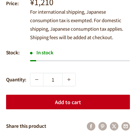
Sale
¥1,210
Price:
price
For international shipping, Japanese
consumption tax is exempted. For domestic
shipping, Japanese consumption tax applies.
Shipping fees will be added at checkout.
Stock:
In stock
Quantity:
Add to cart
Share this product